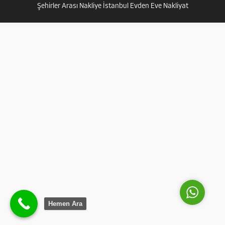
Şehirler Arası Nakliye İstanbul Evden Eve Nakliyat
ihtiyaçlarınızda özellikle ev
taşıma...
Güven Nakliyat
Cevap Yaz
Hemen Ara