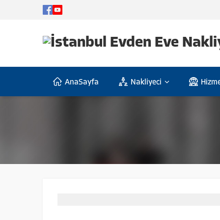
AnaSayfa
Nakliyeci
Hizme