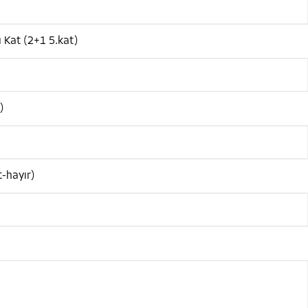
 Kat (2+1 5.kat)
)
-hayır)