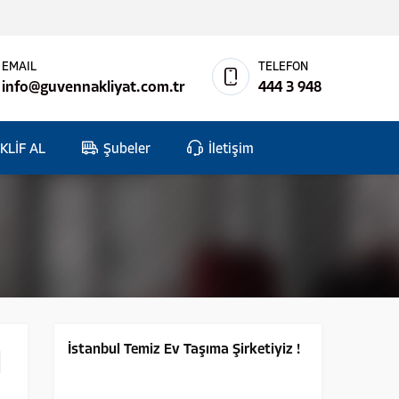
EMAIL
TELEFON
info@guvennakliyat.com.tr
444 3 948
KLİF AL
Şubeler
İletişim
İstanbul Temiz Ev Taşıma Şirketiyiz !