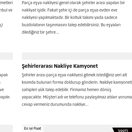
zmetleri
Parça eşya nakliyesi genel olarak şehirler arası yapılan bir
nbul ve
nakliyat işidir. Fakat şehir içi de parça eşya evden eve
nakliyesi yapılmaktadır. Bir koltuk takımı yada sadece
çi
buzdolabının taşınmasını talep edebilirsiniz. Bu eşyaları
dilediğiniz bir şehre...
Şehirlerarası Nakliye Kamyonet
apalı
Şehirler arası parça eşya nakliyesi gitmek istediğiniz yeri alt
a
kısımda bulunan forma doldurup gönderin. Nakliye kamyonet
 ve
sahipleri yük talep edebilir. Firmamız hemen dönüş
apılır.
yapacaktır. Müşteri adı ve telefonu paylaşılmaz atılan yoruma
cevap vermeniz durumunda nakliye...
En iyi Fiyat
399TL