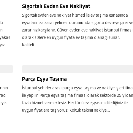
Sigortalı Evden Eve Nakliyat
Sigortalı evden eve nakliyat hizmeti ile ev taşıma esnasında
lü
eşyalarınıza zarar gelmesi durumunda sigorta devreye girer v
in
zararınız karşılanır. Güven evden eve nakliyat İstanbul firması
 yakası
olarak sizlere en uygun fiyata ev taşıma olanağı sunar.
ız.
Kaliteli...
Parça Eşya Taşıma
rının
İstanbul şehirler arası parça eşya taşıma ve nakliye işleri itina
racı
ile yapılır. Parça eşya taşıma firması olarak sektörde 25 yılda
eyiz.
fazla hizmet vermekteyiz. Her türlü ev eşyasını dilediğiniz ile
uygun fiyatlara taşıyoruz. Koltuk takımı nakliye...