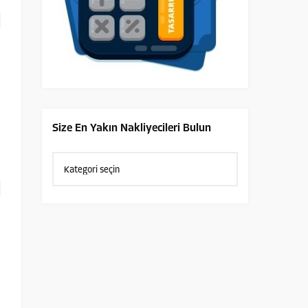
Size En Yakın Nakliyecileri Bulun
Size
En
Yakın
Nakliyecileri
Bulun