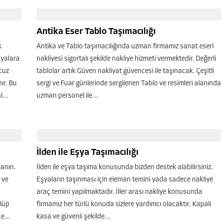
Antika Eser Tablo Taşımacılığı
k
Antika ve Tablo taşımacılığında uzman firmamız sanat eseri
şyalara
nakliyesi sigortalı şekilde nakliye hizmeti vermektedir. Değerli
cuz
tablolar artık Güven nakliyat güvencesi ile taşınacak. Çeşitli
ır. Bu
sergi ve Fuar günlerinde sergilenen Tablo ve resimleri alanında
...
uzman personel ile...
İlden ile Eşya Taşımacılığı
lanın.
İlden ile eşya taşıma konusunda bizden destek alabilirsiniz.
ı ve
Eşyaların taşınması için eleman temini yada sadece nakliye
araç temini yapılmaktadır. İller arası nakliye konusunda
ülüp
firmamız her türlü konuda sizlere yardımcı olacaktır. Kapalı
e...
kasa ve güvenli şekilde...