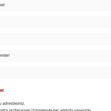
yat
emleri
ın!
u adrestesiniz.
iyatta profesyonel çözümleriyle her adımda yanınızda.