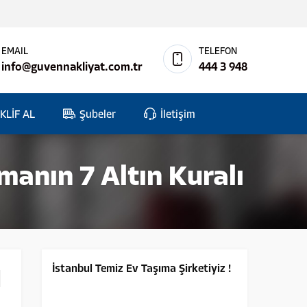
EMAIL
TELEFON
info@guvennakliyat.com.tr
444 3 948
KLİF AL
Şubeler
İletişim
manın 7 Altın Kuralı
İstanbul Temiz Ev Taşıma Şirketiyiz !