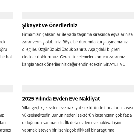
Şikayet ve Önerileriniz
Firmamızın çalışanları ile yada taşınma sırasında eşyalarınıza
mek
zarar vermiş olabiliriz. Böyle bir durumda karşılaşmamanız
oğru
dileği ile. Üzgünüz Sizi Üzdük Sanırız. Aşağıdaki bilgileri
bir hal
eksiksiz doldurunuz. Gerekli incelemeler sonucu zararınız
karşılanacak önerileriniz değerlendirilecektir. ŞİKAYET VE
ÖNERİ FORMU...
2025 Yılında Evden Eve Nakliyat
Yıllar geçtikçe evden eve nakliyat sektöründe firmaların sayısı
nız
yükselmektedir. Bunun nedeni sektörün kazancının çok fazla
ları
olduğunun sanmasıdır. İlk defa evden eve nakliyat işini
tınızı
yapmak isteyen biri iseniz çok dikkatli bir araştırma