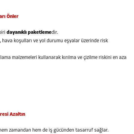
arı Önler
biri
dayanıklı paketleme
dir.
, hava koşulları ve yol durumu eşyalar üzerinde risk
ama malzemeleri kullanarak kırılma ve çizilme riskini en aza
resi Azaltın
 hem zamandan hem de iş gücünden tasarruf sağlar.