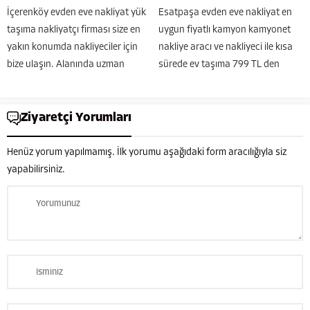
İçerenköy evden eve nakliyat yük
Esatpaşa evden eve nakliyat en
taşıma nakliyatçı firması size en
uygun fiyatlı kamyon kamyonet
yakın konumda nakliyeciler için
nakliye aracı ve nakliyeci ile kısa
bize ulaşın. Alanında uzman
sürede ev taşıma 799 TL den
taşıma elemanları ile ev taşıma
başlayan fiyatlara Güven nakliyat
ofis nakliyesi iş yeri taşımacılığı
tarafından yapılmaktadır. Ev iş
uygun fiyatlara yapılmaktadır.
Ziyaretçi Yorumları
yeri Ofis Villa gibi alanlarda
Nakliyat firması olarak sigortalı...
işinin...
Henüz yorum yapılmamış. İlk yorumu aşağıdaki form aracılığıyla siz
yapabilirsiniz.
Güven Nakliyat