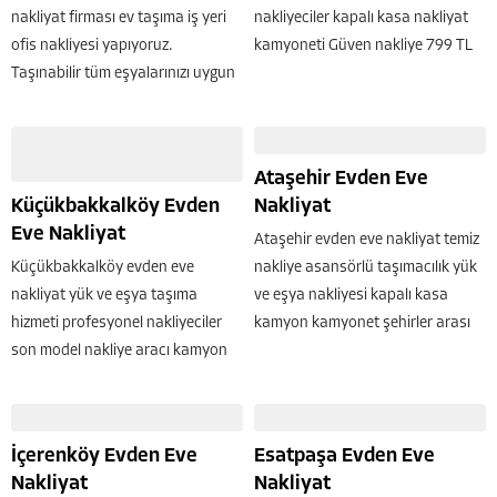
nakliyat firması ev taşıma iş yeri
nakliyeciler kapalı kasa nakliyat
ofis nakliyesi yapıyoruz.
kamyoneti Güven nakliye 799 TL
Taşınabilir tüm eşyalarınızı uygun
den başlayan fiyatlara ev taşıma
fiyatlara aynı gün nakliye
gerçekleştirmektedir. Sizlerde ev
ediyoruz. Ataşehir içinde en uygun
eşyası Ofis mobilyası yada bir
fiyatlı nakliyat hizmetlerinden
fabrikada bulunan ağır...
Ataşehir Evden Eve
yararlanmak için bize ulaşınız.
Küçükbakkalköy Evden
Nakliyat
Yeni...
Eve Nakliyat
Ataşehir evden eve nakliyat temiz
Küçükbakkalköy evden eve
nakliye asansörlü taşımacılık yük
nakliyat yük ve eşya taşıma
ve eşya nakliyesi kapalı kasa
hizmeti profesyonel nakliyeciler
kamyon kamyonet şehirler arası
son model nakliye aracı kamyon
taşımacılık firması Güven nakliyat
kamyonet ile ev taşıma İstanbul
en yakın nakliyatçı firmadır..
Güven nakliyat tarafından 799 TL
Nakliyeciler arasında en yakın
den başlayan fiyatlara
olan firmamız 6.599 TL den...
İçerenköy Evden Eve
Esatpaşa Evden Eve
yapılmaktadır. Sizlerde ev eşyası
Nakliyat
Nakliyat
taşıma için...