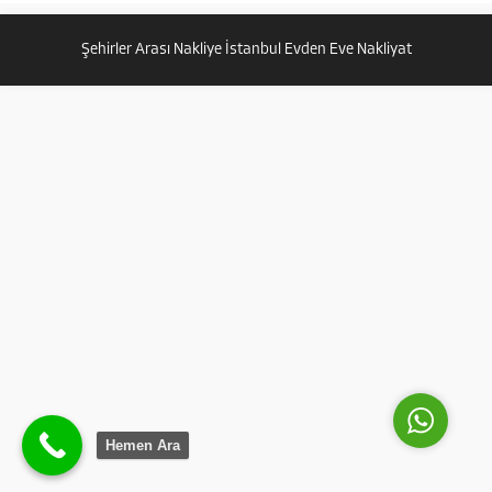
hizmet vermektedir. Tuzla içmeler
nakliye işinde uzman olan Güven
Şehirler Arası Nakliye İstanbul Evden Eve Nakliyat
nakliyat sizlere...
Güven Nakliyat
Cevap Yaz
Hemen Ara