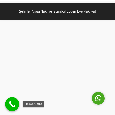
elemanlı sigortalı evden eve
taşımacılık hizmetleri vermekteyiz.
Şehirler Arası Nakliye İstanbul Evden Eve Nakliyat
Ev taşıma ofis iş yeri...
Güven Nakliyat
Cevap Yaz
Hemen Ara