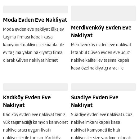
fiyatlara yapılmaktadır. Kozyatağı
bekliyor. Alanında uzman ev
yük ve eşya taşıma için size en
taşıma elemanları ile kolaylıkla
Moda Evden Eve Nakliyat
yakın...
evden...
Merdivenköy Evden Eve
Moda evden eve nakliyat lüks ev
Nakliyat
taşıma firması kapalı kasa
kamyonet nakliyeci elemanlar ile
Merdivenköy evden eve nakliyat
ev taşıma yakın nakliyatçı firma
İstanbul Güven evden eve ucuz
olarak Güven nakliyat hizmet
nakliye kaliteli ev taşıma kapalı
vermektedir. Kadıköy moda
kasa özel nakliyatçı aracı ile
nakliyat firmaları arasında en iyi
hemen yük nakli tarafımızca
evden eve taşımacılık yapan...
yapılmaktadır. Kadıköy
merdivenköy mahallesi nakliyat
Kadıköy Evden Eve
Suadiye Evden Eve
işlerinde bizi aramadan karar
Nakliyat
Nakliyat
vermeyin. Deneyimli ev...
Kadıköy evden eve nakliyat temiz
Suadiye evden eve nakliyat ucuz
yük taşımacılığı kamyon kamyonet
nakliye imkanı kapalı kasa
nakliye aracı uygun fiyatlı
nakliyat kamyoneti ile hızlı
nakliyeciler ile tanışın. Kadıköy
nakliyeciler size yardımcı olacak.