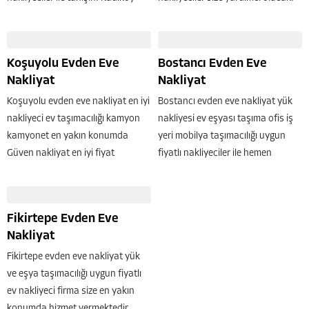
Güven nakliyat sigortalı anahtar
Kadıköy suadiye nakliye işinde
teslim nakliyecilik hizmetini en iyi
uzman İstanbul Güven nakliyat
şekilde yapmaktadır. Kadıköy
399 TL den başlayan fiyatlara
Koşuyolu Evden Eve
Bostancı Evden Eve
nakliyat denilince en yakın
hizmet sunmaktadır. Suadiye ev
Nakliyat
Nakliyat
nakliyeci Güven...
taşıma...
Koşuyolu evden eve nakliyat en iyi
Bostancı evden eve nakliyat yük
nakliyeci ev taşımacılığı kamyon
nakliyesi ev eşyası taşıma ofis iş
kamyonet en yakın konumda
yeri mobilya taşımacılığı uygun
Güven nakliyat en iyi fiyat
fiyatlı nakliyeciler ile hemen
garantisi ile taşının. Kadıköy
çalışın. Kadıköy bostancı
Güven nakliyat alanında uzman
nakliyeciler arasında sizlere en
çalışanları ile ev eşyası taşımacılığı
yakın konumda hizmet veren
Fikirtepe Evden Eve
yapmaktadır. Kusursuz şekilde...
Güven nakliyat asansörlü evden
Nakliyat
eve...
Fikirtepe evden eve nakliyat yük
ve eşya taşımacılığı uygun fiyatlı
ev nakliyeci firma size en yakın
konumda hizmet vermektedir.