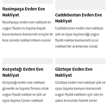
Rasimpaşa Evden Eve
Nakliyat
Caddebostan Evden Eve
Nakliyat
Rasimpaşa evden eve nakliyat en
uygun fiyata ev taşıma kapalı
Caddebostan evden eve nakliyat
kasa kamyon kamyonet araçlar ile
yük ve eşya taşımacılığı uygun
kısa sürede nakliye imkanı sunan
fiyatlı nakliye kamyoneti ucuz
Güven nakliyat temiz ev nakliye
nakliyeciler aramanıza cevap
hizmeti sunmaktadır. Rasimpaşa
veren en yakın Güven nakliyat ev
mahallesi nakliyat işlerinizde hızlı
taşıma imkanı sunuyor. Eskiden
ve güvenli bir...
ev taşıma işi oldukça zordu artık
Kozyatağı Evden Eve
Göztepe Evden Eve
yeni ekipmanlar ile...
Nakliyat
Nakliyat
Kozyatağı evden eve nakliyat
Göztepe evden eve nakliyat yük ve
güvenilir ev taşıma firması olrak
eşya taşıma kamyon kamyonet
uygun fiyatlı nakliye ve yük ve
uygun fiyatlı nakliyeci için size en
eşya taşıma Güven nakliyat
yakın konumda hizmet veren
tarafından 799 TL den başlayan
firmamız hemen ev taşıma için sizi