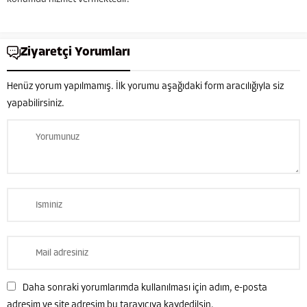
Fikirtepe nakliye işlerinde Güven
nakliyat firmasını rahatlıkla tercih
edebilirsiniz. Kadıköy fikirtepe
Ziyaretçi Yorumları
mahallesi nakliye ev taşıma
personeli...
Henüz yorum yapılmamış. İlk yorumu aşağıdaki form aracılığıyla siz
yapabilirsiniz.
Güven Nakliyat
Daha sonraki yorumlarımda kullanılması için adım, e-posta
adresim ve site adresim bu tarayıcıya kaydedilsin.
Cevap Yaz