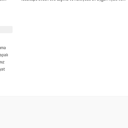
şıma
apalı
mız
yat