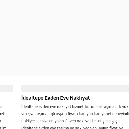
İdealtepe Evden Eve Nakliyat
alı
İdealtepe evden eve nakliyat hizmeti kurumsal taşımacılık yük
meti
ve eşya taşımacılığı uygun fiyata kamyon kamyonet deneyimli
n
nakliyeciler size en yakın Güven nakliyat ile iletişime geçin.
slim
İdealtepe evden eve taşıma ve nakliyede en uygun fiyatı ve...