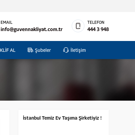
EMAIL
TELEFON
info@guvennakliyat.com.tr
444 3 948
KLİF AL
Şubeler
İletişim
İstanbul Temiz Ev Taşıma Şirketiyiz !