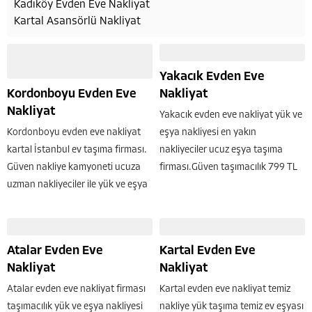
Kadıköy Evden Eve Nakliyat
Kartal Asansörlü Nakliyat
Yakacık Evden Eve
Kordonboyu Evden Eve
Nakliyat
Nakliyat
Yakacık evden eve nakliyat yük ve
Kordonboyu evden eve nakliyat
eşya nakliyesi en yakın
kartal İstanbul ev taşıma firması.
nakliyeciler ucuz eşya taşıma
Güven nakliye kamyoneti ucuza
firması.Güven taşımacılık 799 TL
uzman nakliyeciler ile yük ve eşya
den başlayan fiyatlara ev taşıma
taşımacılığı hizmeti verilmektedir.
kapalı kasa kamyon kamyonet
Güven Nakliyat
Bölgede uzun yıllardır ev taşıma
isteyin. Hemen taşının alanında
ofis iş yeri villa taşımacılığı
uzman nakliyatçı elemanlar ile...
Atalar Evden Eve
Kartal Evden Eve
yapıyoruz. Her türlü...
Nakliyat
Nakliyat
Atalar evden eve nakliyat firması
Kartal evden eve nakliyat temiz
taşımacılık yük ve eşya nakliyesi
nakliye yük taşıma temiz ev eşyası