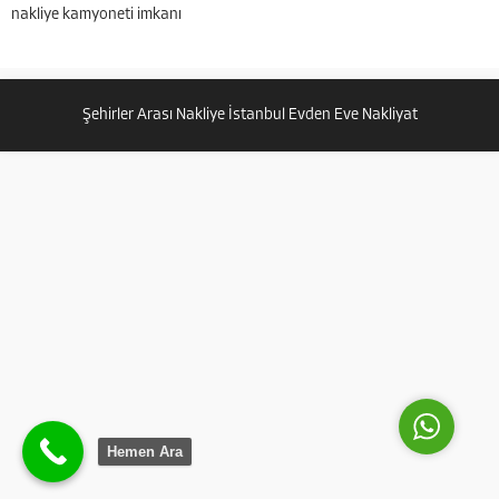
nakliye kamyoneti imkanı
sunuyoruz. Güven ile temiz ev
taşıma İstanbul güven evden eve
nakliye 399 TL den başlayan
Şehirler Arası Nakliye İstanbul Evden Eve Nakliyat
fiyatlar için bize ulaşın....
Güven Nakliyat
Cevap Yaz
Hemen Ara