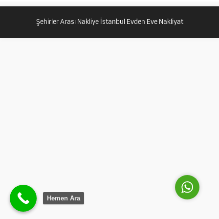
Alanında uzman nakliyeciler ile
Beykoz acarlar mahallesi evden
Şehirler Arası Nakliye İstanbul Evden Eve Nakliyat
eve nakliyat hizmeti sunuyoruz.
Sizlerde ev iş...
Güven Nakliyat
Cevap Yaz
Hemen Ara